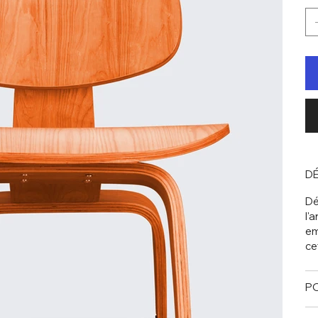
DÉ
Dé
l'a
em
ce
PO