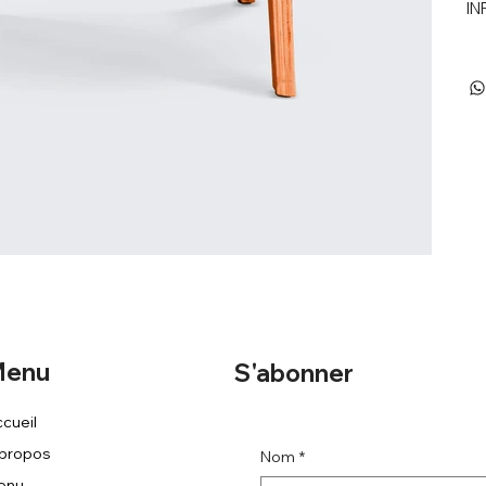
IN
enu
S'abonner
cueil
 propos
Nom
*
enu