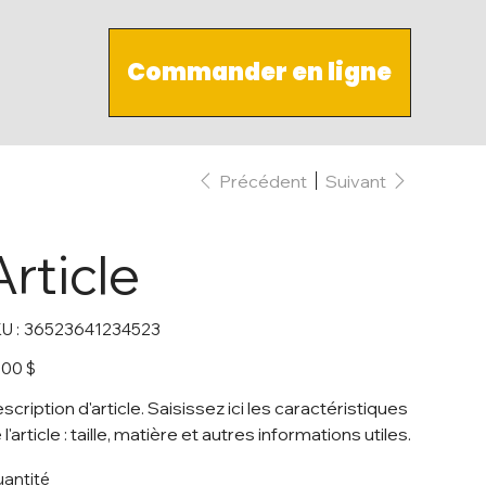
Commander en ligne
Précédent
Suivant
Article
SKU
U :
36523641234523
36523641234523
,00 $
scription d'article. Saisissez ici les caractéristiques
 l'article : taille, matière et autres informations utiles.
antité