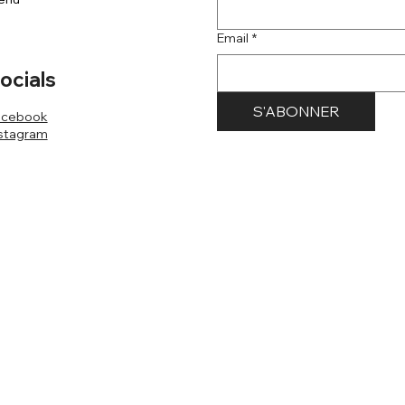
Email
*
ocials
S'ABONNER
acebook
stagram