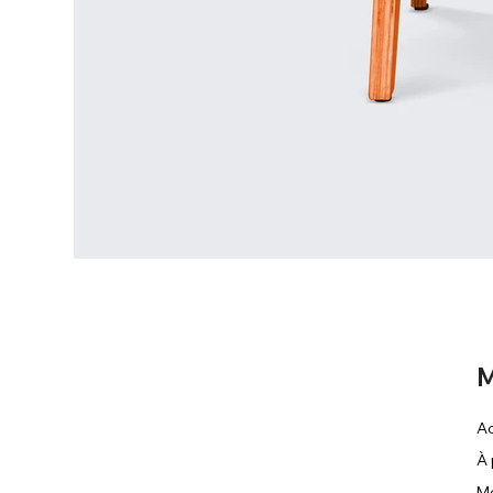
M
Ac
À
M