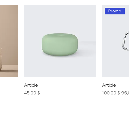
Promo
Article
Article
Prix
Prix original
Pri
45,00 $
100,00 $
95,