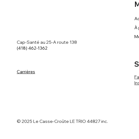
M
Ac
À
M
Cap-Santé au 25-A route 138
(418) 462-1362
S
Carrières
F
In
© 2025 Le Casse-Croûte LE TRIO 44827 inc.