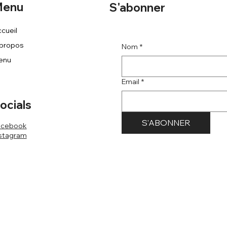
enu
S'abonner
cueil
 propos
Nom
*
enu
Email
*
ocials
S'ABONNER
acebook
stagram