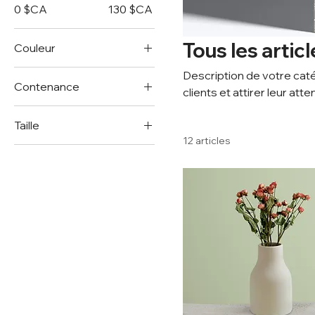
0 $CA
130 $CA
Tous les articl
Couleur
Description de votre caté
Contenance
clients et attirer leur atte
250 ml
Taille
500 ml
12 articles
Grand
80 ml
L
M
One size
Petit
S