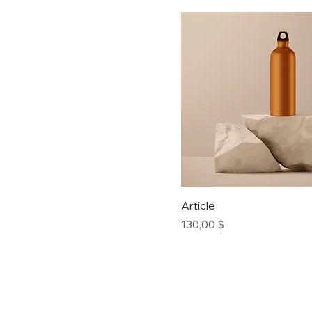
Article
Prix
130,00 $