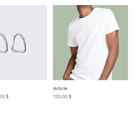
Article
x promotionnel
Prix
00 $
120,00 $