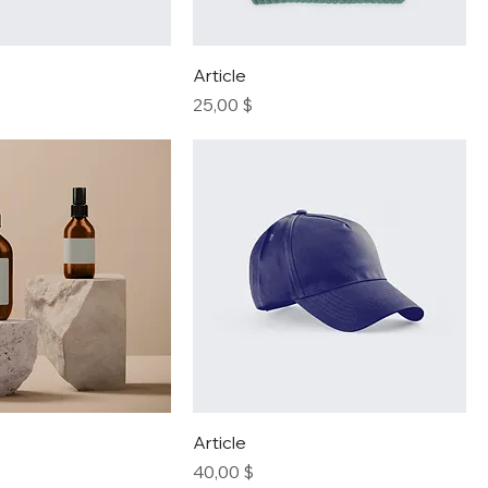
Article
Prix
25,00 $
Article
Prix
40,00 $